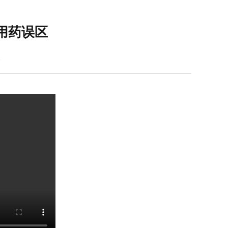
用药误区
2