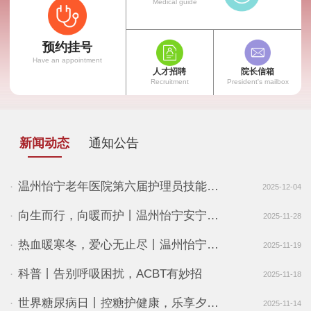
Medical guide
预约挂号
Have an appointment
人才招聘
院长信箱
Recruitment
President's mailbox
新闻动态
通知公告
温州怡宁老年医院第六届护理员技能比赛丨以技赋能・匠心护康
·
2025-12-04
向生而行，向暖而护丨温州怡宁安宁疗护与生命尊严工作坊
·
2025-11-28
热血暖寒冬，爱心无止尽丨温州怡宁老年医院爱心献血活动
·
2025-11-19
科普丨告别呼吸困扰，ACBT有妙招
·
2025-11-18
世界糖尿病日丨控糖护健康，乐享夕阳红
·
2025-11-14